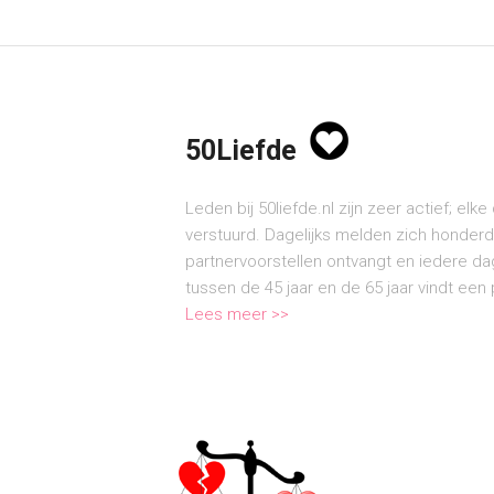
50Liefde
Leden bij 50liefde.nl zijn zeer actief; e
verstuurd. Dagelijks melden zich honder
partnervoorstellen ontvangt en iedere d
tussen de 45 jaar en de 65 jaar vindt een p
Lees meer >>