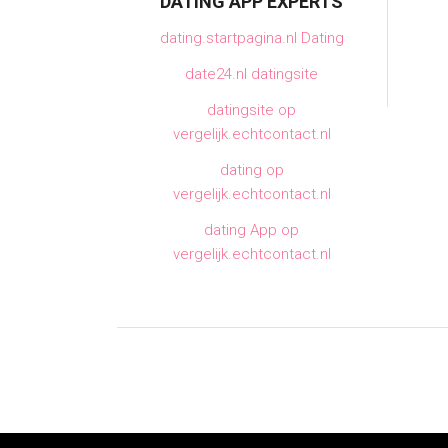
DATING APP EXPERTS
dating.startpagina.nl Dating
date24.nl datingsite
datingsite op
vergelijk.echtcontact.nl
dating op
vergelijk.echtcontact.nl
dating App op
vergelijk.echtcontact.nl