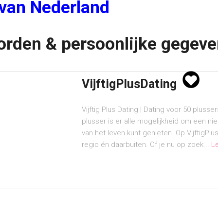
 van Nederland
orden & persoonlijke gegev
VijftigPlusDating
Vijftig Plus Dating | Dating voor 50 pluss
plusser is er alle mogelijkheid om een n
van het leven kunt genieten. Op VijftigPlu
regio én daarbuiten. Of je nu op zoek...
L