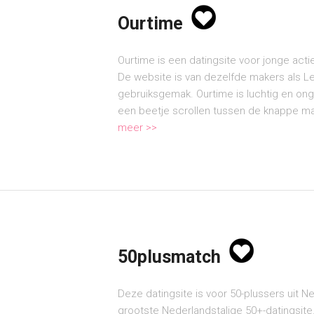
Ourtime
Ourtime is een datingsite voor jonge actie
De website is van dezelfde makers als Lexa
gebruiksgemak. Ourtime is luchtig en ong
een beetje scrollen tussen de knappe ma
meer >>
50plusmatch
Deze datingsite is voor 50-plussers uit N
grootste Nederlandstalige 50+-datingsite