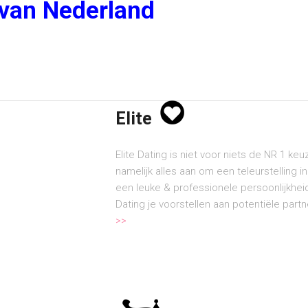
 van Nederland
Elite
Elite Dating is niet voor niets de NR 1 ke
namelijk alles aan om een teleurstelling i
een leuke & professionele persoonlijkheid
Dating je voorstellen aan potentiële partn
>>