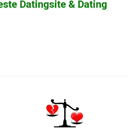
este Datingsite
&
Dating